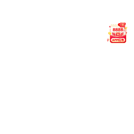
极速推送
从比分变动到红黄牌事件，江南平台-江南官方网
站(中国)都能第一时间知晓。
高清直播
提供清晰流畅的视频与图文直播，满足不同场景
观赛需求。